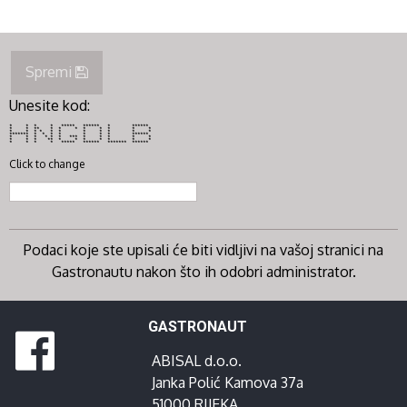
Spremi
Unesite kod:
* * * * ***** ****** * ******
* * ** * * * * * * * *
* * * * * * * * * * *
******* * * * * * * * ******
* * * * * * *** * * * * *
* * * ** * * * * * * *
* * * * ***** ****** ******* ******
Click to change
Podaci koje ste upisali će biti vidljivi na vašoj stranici na
Gastronautu nakon što ih odobri administrator.
GASTRONAUT
ABISAL d.o.o.
Janka Polić Kamova 37a
51000 RIJEKA