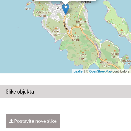
Leaflet
| ©
OpenStreetMap
contributors
Slike objekta
Postavite nove slike