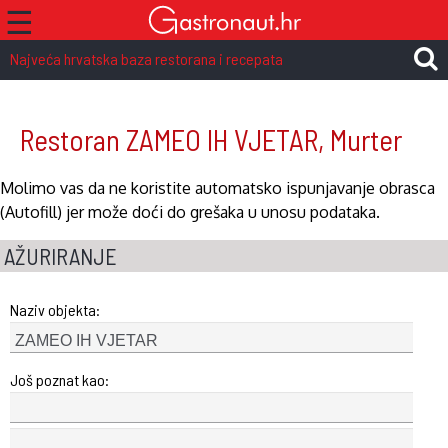
☰
Najveća hrvatska baza restorana i recepata
Restoran ZAMEO IH VJETAR, Murter
Molimo vas da ne koristite automatsko ispunjavanje obrasca
(Autofill) jer može doći do grešaka u unosu podataka.
AŽURIRANJE
Naziv objekta:
Još poznat kao: