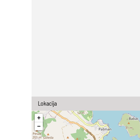
Lokacija
+
−