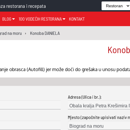
za restorana i recepata
BLOG
100 VODEĆIH RESTORANA
KONTAKT
EDJELO
TEMA TJEDNA
KRAPINSKO-ZAGORSKA ŽUPANIJA
GLASANJE
KNJIGE
ZANIMLJIVOSTI
grad na moru
Konoba DANIELA
ĐUJELO
KLUB
SISAČKO-MOSLAVAČKA ŽUPANIJA
GASTRO REGIJE
Konob
AK
VARAŽDINSKA ŽUPANIJA
SERT
BJELOVARSKO-BILOGORSKA ŽUPANIJA
nje obrasca (Autofill) jer može doći do grešaka u unosu podat
PICI
LIČKO-SENJSKA ŽUPANIJA
POŽEŠKO-SLAVONSKA ŽUPANIJA
ZADARSKA ŽUPANIJA
Adresa (Ulica i br.):
ŠIBENSKO-KNINSKA ŽUPANIJA
SPLITSKO-DALMATINSKA ŽUPANIJA
Mjesto (započnite upisivati naziv 
DUBROVAČKO-NERETVANSKA ŽUPANIJA