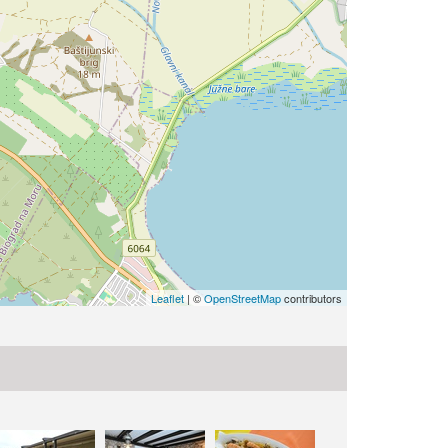
Leaflet
| ©
OpenStreetMap
contributors