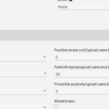
Površina terase u m2 (upisati samo b
Parkirnih mjesta (upisati samo broj b
Privezišta za plovila (upisati samo br
Klimatizirano: