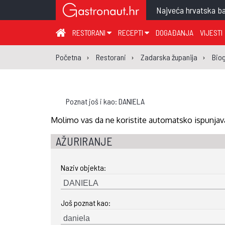
Najveća hrvatska ba
RESTORANI
RECEPTI
DOGAĐANJA
VIJESTI
ZAGREB I ZAGREBAČKA ŽUPANIJA
JUHA
PR
Početna
Restorani
Zadarska županija
Bio
MEĐIMURSKA ŽUPANIJA
GLAVNO JELO
ME
KARLOVAČKA ŽUPANIJA
PRILOG
UM
Poznat još i kao: DANIELA
KOPRIVNIČKO-KRIŽEVAČKA ŽUPANIJA
SALATA
DE
Molimo vas da ne koristite automatsko ispunjava
PRIMORSKO-GORANSKA ŽUPANIJA
PIZZA
NA
VIROVITIČKO-PODRAVSKA ŽUPANIJA
AŽURIRANJE
BRODSKO-POSAVSKA ŽUPANIJA
Naziv objekta:
OSJEČKO-BARANJSKA ŽUPANIJA
VUKOVARSKO-SRIJEMSKA ŽUPANIJA
Još poznat kao:
ISTARSKA ŽUPANIJA