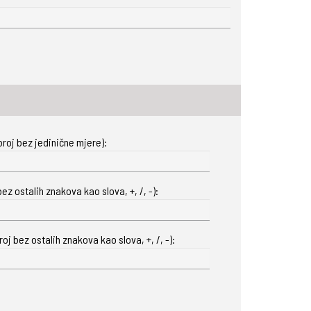
roj bez jedinične mjere):
ez ostalih znakova kao slova, +, /, -):
oj bez ostalih znakova kao slova, +, /, -):