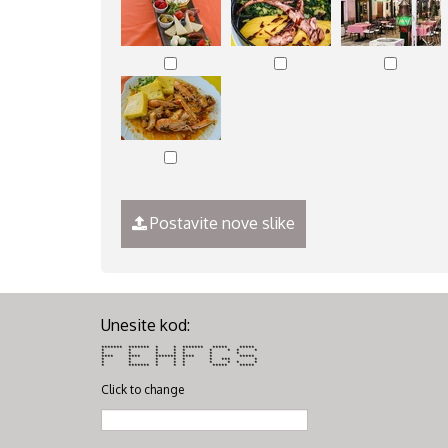
Postavite nove slike
Unesite kod:
******* ******* * * ******* ***** *****
* * * * * * * * *
* * * * * * *
**** **** ******* **** * *****
* * * * * * *** *
* * * * * * * * *
* ******* * * * ***** *****
Click to change