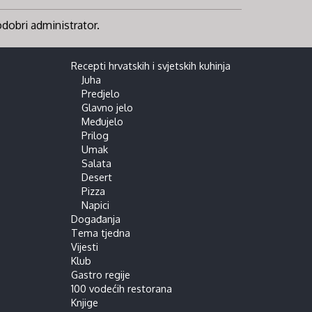
 odobri administrator.
Recepti hrvatskih i svjetskih kuhinja
Juha
Predjelo
Glavno jelo
Međujelo
Prilog
Umak
Salata
Desert
Pizza
Napici
Događanja
Tema tjedna
Vijesti
Klub
Gastro regije
100 vodećih restorana
Knjige