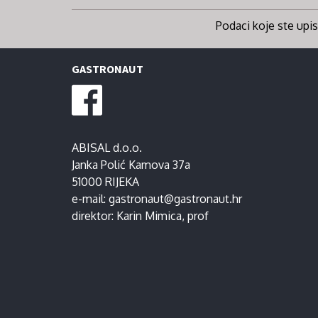
Podaci koje ste upisa
GASTRONAUT
ABISAL d.o.o.
Janka Polić Kamova 37a
51000 RIJEKA
e-mail:
gastronaut@gastronaut.hr
direktor:
Karin Mimica
, prof