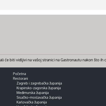
li će biti vidljivi na vašoj stranici na Gastronautu nakon što ih
Početna
Restorani
Zagreb i zagrebačka županija
Krapinsko-zagorska županija
Međimurska županija
Sisačko-moslavačka županija
Karlovačka županija