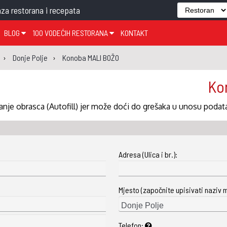
za restorana i recepata
BLOG
100 VODEĆIH RESTORANA
KONTAKT
EDJELO
TEMA TJEDNA
KRAPINSKO-ZAGORSKA ŽUPANIJA
GLASANJE
KNJIGE
ZANIMLJIVOSTI
Donje Polje
Konoba MALI BOŽO
ĐUJELO
KLUB
SISAČKO-MOSLAVAČKA ŽUPANIJA
GASTRO REGIJE
Ko
AK
VARAŽDINSKA ŽUPANIJA
SERT
BJELOVARSKO-BILOGORSKA ŽUPANIJA
nje obrasca (Autofill) jer može doći do grešaka u unosu podat
PICI
LIČKO-SENJSKA ŽUPANIJA
POŽEŠKO-SLAVONSKA ŽUPANIJA
Adresa (Ulica i br.):
ZADARSKA ŽUPANIJA
ŠIBENSKO-KNINSKA ŽUPANIJA
Mjesto (započnite upisivati naziv 
SPLITSKO-DALMATINSKA ŽUPANIJA
DUBROVAČKO-NERETVANSKA ŽUPANIJA
Telefon: