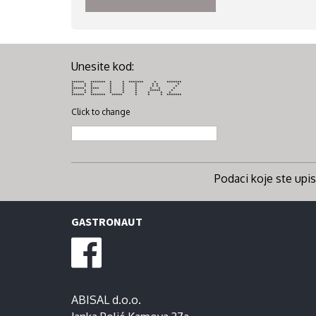
Unesite kod:
****** ******* * * ******* * *******
* * * * * * * * *
* * * * * * * * *
****** **** * * * * * *
* * * * * * ***** *
* * * * * * * * *
****** ******* ***** * * * *******
Click to change
Podaci koje ste upisa
GASTRONAUT
ABISAL d.o.o.