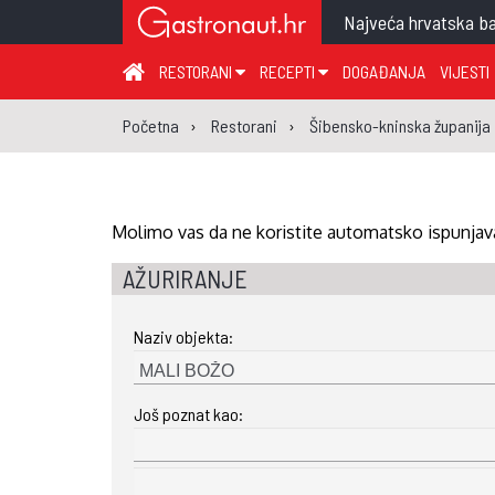
Najveća hrvatska ba
RESTORANI
RECEPTI
DOGAĐANJA
VIJESTI
ZAGREB I ZAGREBAČKA ŽUPANIJA
JUHA
PR
Početna
Restorani
Šibensko-kninska županija
MEĐIMURSKA ŽUPANIJA
GLAVNO JELO
ME
KARLOVAČKA ŽUPANIJA
PRILOG
UM
KOPRIVNIČKO-KRIŽEVAČKA ŽUPANIJA
SALATA
DE
Molimo vas da ne koristite automatsko ispunjava
PRIMORSKO-GORANSKA ŽUPANIJA
PIZZA
NA
AŽURIRANJE
VIROVITIČKO-PODRAVSKA ŽUPANIJA
Naziv objekta:
BRODSKO-POSAVSKA ŽUPANIJA
OSJEČKO-BARANJSKA ŽUPANIJA
Još poznat kao:
VUKOVARSKO-SRIJEMSKA ŽUPANIJA
ISTARSKA ŽUPANIJA