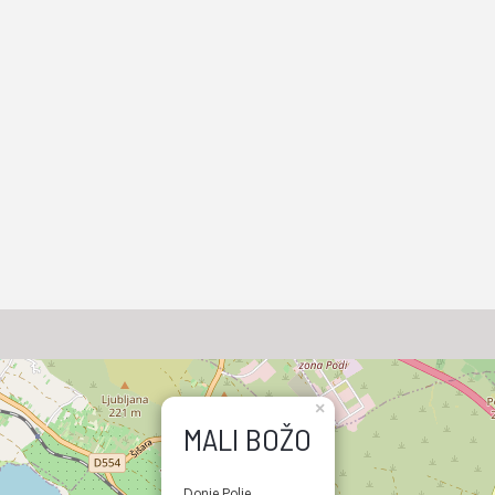
×
MALI BOŽO
Donje Polje