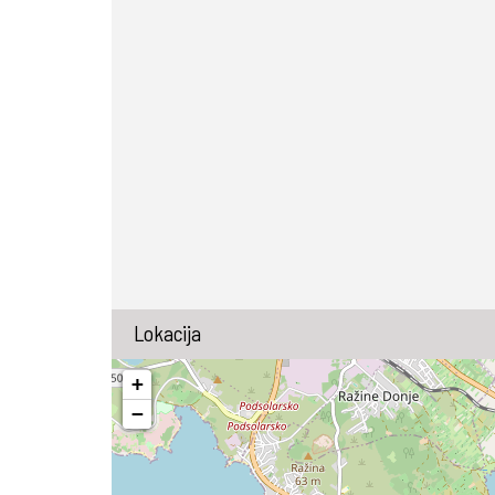
Lokacija
+
−