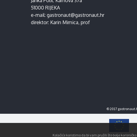
Janka Polić Kamova 37a
51000 RIJEKA
e-mail:
gastronaut@gastronaut.hr
direktor:
Karin Mimica
, prof
© 2017 gastronaut.h
Kolačiće koristimo da bi vam pružili što bolje korisnič