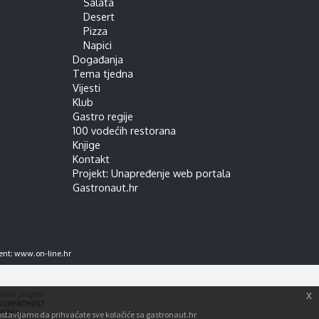
Salata
Desert
Pizza
Napici
Događanja
Tema tjedna
Vijesti
Klub
Gastro regije
100 vodećih restorana
Knjige
Kontakt
Projekt: Unapređenje web portala
Gastronaut.hr
ent:
www.on-line.hr
x
tpostavljamo da prihvaćate sve kolačiće sa gastronaut.hr