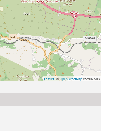
Leaflet
| ©
OpenStreetMap
contributors