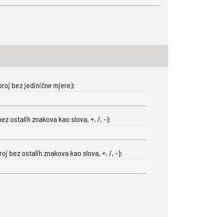
roj bez jedinične mjere):
ez ostalih znakova kao slova, +, /, -):
oj bez ostalih znakova kao slova, +, /, -):