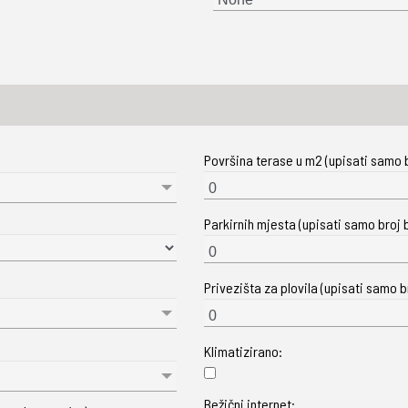
Površina terase u m2 (upisati samo b
Parkirnih mjesta (upisati samo broj b
Privezišta za plovila (upisati samo br
Klimatizirano:
Bežični internet: