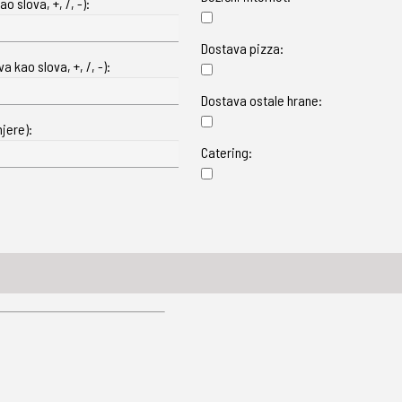
o slova, +, /, -):
Dostava pizza:
 kao slova, +, /, -):
Dostava ostale hrane:
jere):
Catering: