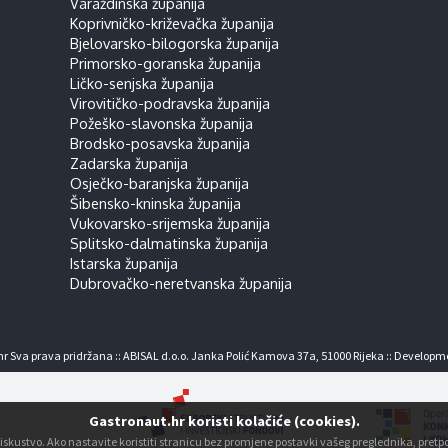
Varaždinska županija
Koprivničko-križevačka županija
Bjelovarsko-bilogorska županija
Primorsko-goranska županija
Ličko-senjska županija
Virovitičko-podravska županija
Požeško-slavonska županija
Brodsko-posavska županija
Zadarska županija
Osječko-baranjska županija
Šibensko-kninska županija
Vukovarsko-srijemska županija
Splitsko-dalmatinska županija
Istarska županija
Dubrovačko-neretvanska županija
r Sva prava pridržana :: ABISAL d.o.o. Janka Polić Kamova 37a, 51000 Rijeka :: Developm
Gastronaut.hr koristi kolačiće (cookies).
ko iskustvo. Ako nastavite koristiti stranicu bez promjene postavki vašeg preglednika, pre