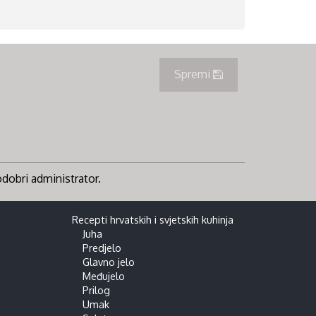
Spremi
 odobri administrator.
Recepti hrvatskih i svjetskih kuhinja
Juha
Predjelo
Glavno jelo
Međujelo
Prilog
Umak