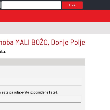
Traži
noba MALI BOŽO, Donje Polje
aka.
mjesta pa odaberite iz ponuđene liste):