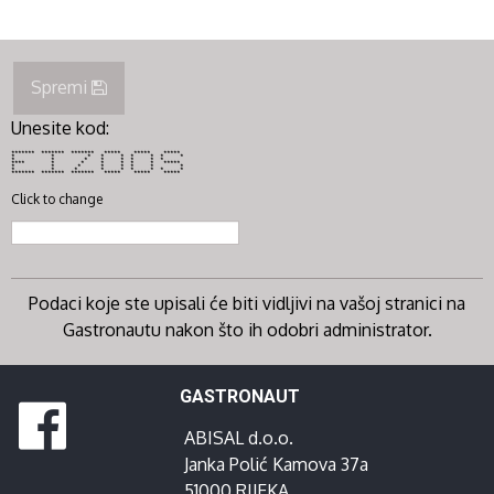
Spremi
Unesite kod:
******* ******* ******* ***** ***** *****
* * * * * * * * *
* * * * * * * *
**** * * * * * * *****
* * * * * * * *
* * * * * * * * *
******* ******* ******* ***** ***** *****
Click to change
Podaci koje ste upisali će biti vidljivi na vašoj stranici na
Gastronautu nakon što ih odobri administrator.
GASTRONAUT
ABISAL d.o.o.
Janka Polić Kamova 37a
51000 RIJEKA