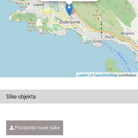
Leaflet
| ©
OpenStreetMap
contributors
Slike objekta
Postavite nove slike