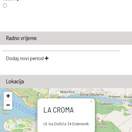
Radno vrijeme
Dodaj novi period
Lokacija
+
×
−
LA CROMA
Ul. Iva Dulčića 34 Dubrovnik