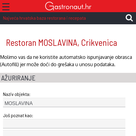
☰
Najveća hrvatska baza restorana i recepata
Restoran MOSLAVINA, Crikvenica
Molimo vas da ne koristite automatsko ispunjavanje obrasca
(Autofill) jer može doći do grešaka u unosu podataka.
AŽURIRANJE
Naziv objekta:
Još poznat kao: