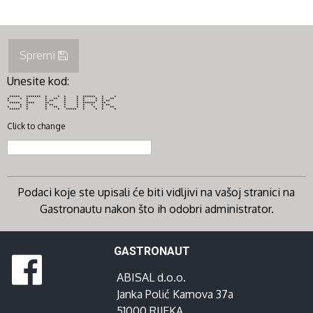
Spremi
Unesite kod:
***** ******* * * * * ****** * *
* * * * ** * * * * * **
* * * ** * * * * * **
***** **** ** * * ****** **
* * * ** * * * * * **
* * * * ** * * * * * **
***** * * * ***** * * * *
Click to change
Podaci koje ste upisali će biti vidljivi na vašoj stranici na
Gastronautu nakon što ih odobri administrator.
GASTRONAUT
ABISAL d.o.o.
Janka Polić Kamova 37a
51000 RIJEKA