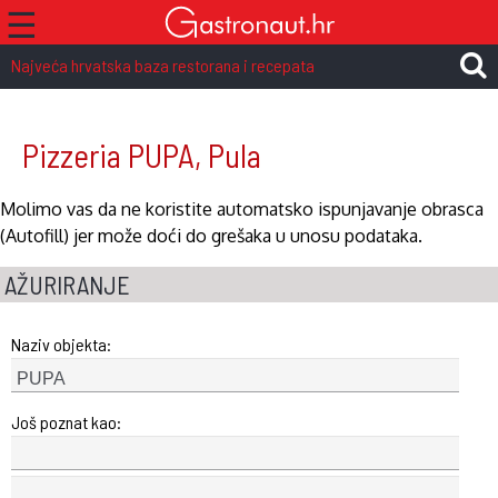
☰
Najveća hrvatska baza restorana i recepata
Pizzeria PUPA, Pula
Molimo vas da ne koristite automatsko ispunjavanje obrasca
(Autofill) jer može doći do grešaka u unosu podataka.
AŽURIRANJE
Naziv objekta:
Još poznat kao: