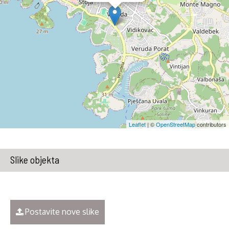
Leaflet
| ©
OpenStreetMap
contributors
Slike objekta
Postavite nove slike