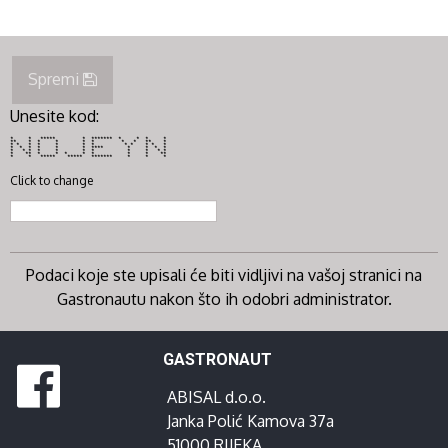
Spremi
Unesite kod:
* * ***** * ******* * * * *
** * * * * * * * ** *
* * * * * * * * * * * *
* * * * * * **** * * * *
* * * * * * * * * * *
* ** * * * * * * * **
* * ***** ***** ******* * * *
Click to change
Podaci koje ste upisali će biti vidljivi na vašoj stranici na
Gastronautu nakon što ih odobri administrator.
GASTRONAUT
ABISAL d.o.o.
Janka Polić Kamova 37a
51000 RIJEKA