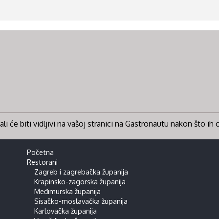
li će biti vidljivi na vašoj stranici na Gastronautu nakon što ih
Početna
Restorani
Zagreb i zagrebačka županija
Krapinsko-zagorska županija
Međimurska županija
Sisačko-moslavačka županija
Karlovačka županija