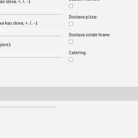
o slova, +, /, -):
Dostava pizza:
 kao slova, +, /, -):
Dostava ostale hrane:
jere):
Catering: