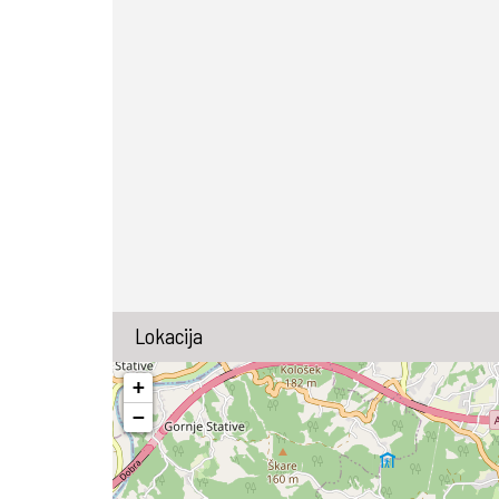
Lokacija
+
−