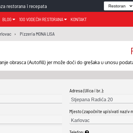
za restorana i recepata
BLOG
100 VODEĆIH RESTORANA
KONTAKT
EDJELO
TEMA TJEDNA
KRAPINSKO-ZAGORSKA ŽUPANIJA
GLASANJE
KNJIGE
ZANIMLJIVOSTI
rlovac
Pizzeria MONA LISA
ĐUJELO
KLUB
SISAČKO-MOSLAVAČKA ŽUPANIJA
GASTRO REGIJE
AK
VARAŽDINSKA ŽUPANIJA
SERT
BJELOVARSKO-BILOGORSKA ŽUPANIJA
nje obrasca (Autofill) jer može doći do grešaka u unosu podat
PICI
LIČKO-SENJSKA ŽUPANIJA
POŽEŠKO-SLAVONSKA ŽUPANIJA
Adresa (Ulica i br.):
ZADARSKA ŽUPANIJA
ŠIBENSKO-KNINSKA ŽUPANIJA
Mjesto (započnite upisivati naziv 
SPLITSKO-DALMATINSKA ŽUPANIJA
DUBROVAČKO-NERETVANSKA ŽUPANIJA
Telefon: