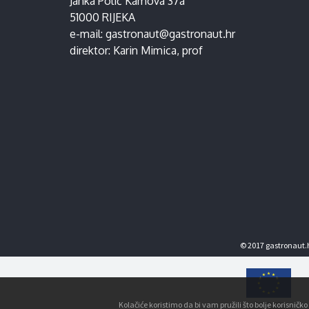
Janka Polić Kamova 37a
51000 RIJEKA
e-mail:
gastronaut@gastronaut.hr
direktor:
Karin Mimica
, prof
© 2017 gastronaut.h
Kolačiće koristimo da bi vam pružili što bolje korisnič