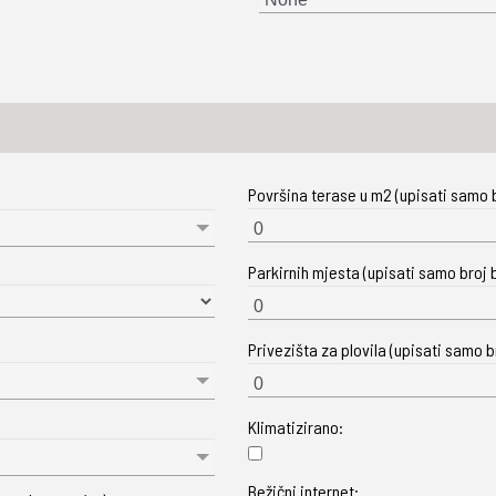
Površina terase u m2 (upisati samo b
Parkirnih mjesta (upisati samo broj b
Privezišta za plovila (upisati samo br
Klimatizirano:
Bežični internet: