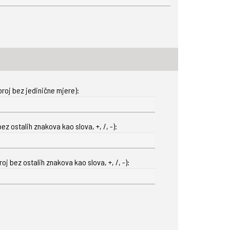
roj bez jedinične mjere):
ez ostalih znakova kao slova, +, /, -):
oj bez ostalih znakova kao slova, +, /, -):