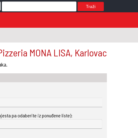
Traži
Pizzeria MONA LISA, Karlovac
aka.
mjesta pa odaberite iz ponuđene liste):