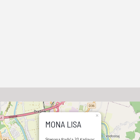
×
MONA LISA
Stjepana Radića 20 Karlovac