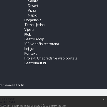
Salata
Desert
Pizza
Napici
Događanja
Tema tjedna
Vijesti
Klub
Gastro regije
100 vodećih restorana
Knjige
Kontakt
Projekt: Unapređenje web portala
Gastronaut.hr
ent:
www.on-line.hr
x
tpostavljamo da prihvaćate sve kolačiće sa gastronaut.hr