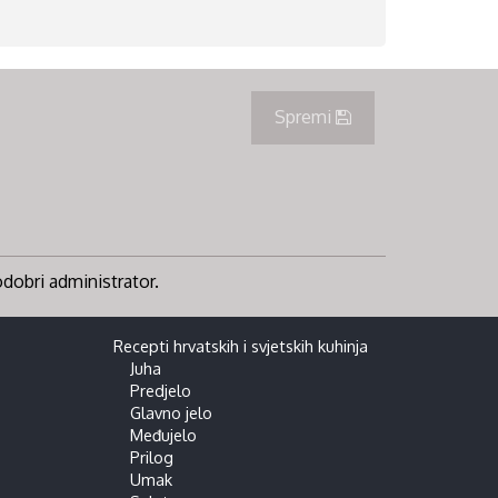
Spremi
 odobri administrator.
Recepti hrvatskih i svjetskih kuhinja
Juha
Predjelo
Glavno jelo
Međujelo
Prilog
Umak