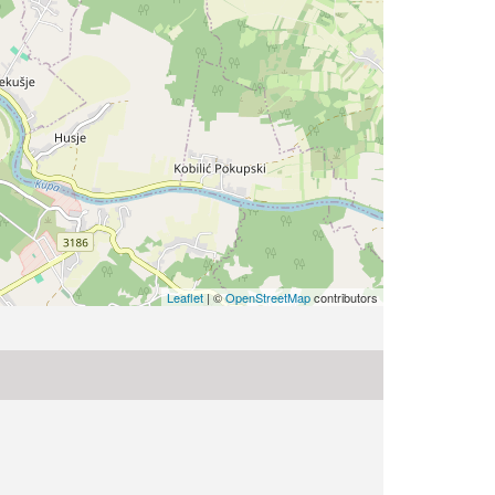
Leaflet
| ©
OpenStreetMap
contributors