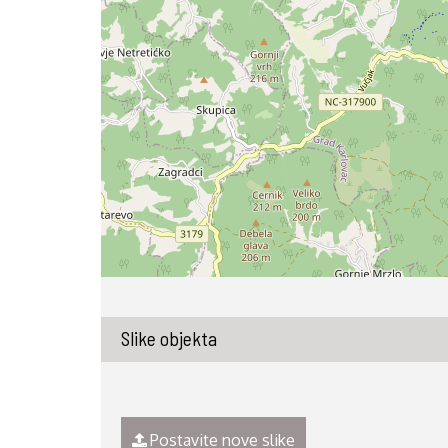
Slike objekta
Postavite nove slike