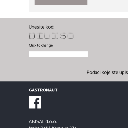
Unesite kod:
****** ******* * * ******* ***** *****
* * * * * * * * * *
* * * * * * * * *
* * * * * * ***** * *
* * * * * * * * *
* * * * * * * * * *
****** ******* ***** ******* ***** *****
Click to change
Podaci koje ste upisa
GASTRONAUT
ABISAL d.o.o.