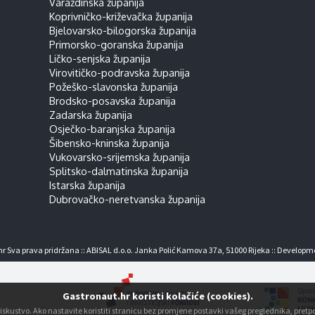
Varaždinska županija
Koprivničko-križevačka županija
Bjelovarsko-bilogorska županija
Primorsko-goranska županija
Ličko-senjska županija
Virovitičko-podravska županija
Požeško-slavonska županija
Brodsko-posavska županija
Zadarska županija
Osječko-baranjska županija
Šibensko-kninska županija
Vukovarsko-srijemska županija
Splitsko-dalmatinska županija
Istarska županija
Dubrovačko-neretvanska županija
r Sva prava pridržana :: ABISAL d.o.o. Janka Polić Kamova 37a, 51000 Rijeka :: Developm
Gastronaut.hr koristi kolačiće (cookies).
ko iskustvo. Ako nastavite koristiti stranicu bez promjene postavki vašeg preglednika, pre