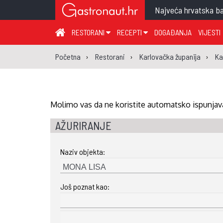
Najveća hrvatska ba
RESTORANI
RECEPTI
DOGAĐANJA
VIJESTI
ZAGREB I ZAGREBAČKA ŽUPANIJA
JUHA
PR
Početna
Restorani
Karlovačka županija
Ka
MEĐIMURSKA ŽUPANIJA
GLAVNO JELO
ME
KARLOVAČKA ŽUPANIJA
PRILOG
UM
KOPRIVNIČKO-KRIŽEVAČKA ŽUPANIJA
SALATA
DE
Molimo vas da ne koristite automatsko ispunjava
PRIMORSKO-GORANSKA ŽUPANIJA
PIZZA
NA
AŽURIRANJE
VIROVITIČKO-PODRAVSKA ŽUPANIJA
Naziv objekta:
BRODSKO-POSAVSKA ŽUPANIJA
OSJEČKO-BARANJSKA ŽUPANIJA
Još poznat kao:
VUKOVARSKO-SRIJEMSKA ŽUPANIJA
ISTARSKA ŽUPANIJA