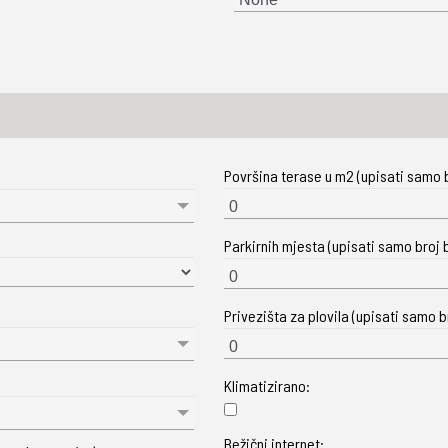
Površina terase u m2 (upisati samo b
Parkirnih mjesta (upisati samo broj b
Privezišta za plovila (upisati samo br
Klimatizirano:
Bežični internet: