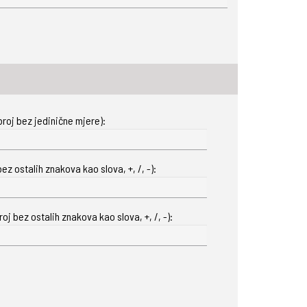
roj bez jedinične mjere):
ez ostalih znakova kao slova, +, /, -):
oj bez ostalih znakova kao slova, +, /, -):