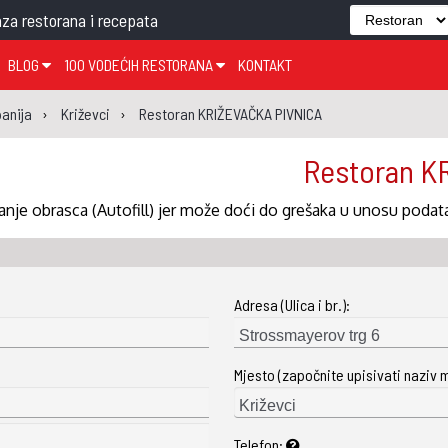
za restorana i recepata
BLOG
100 VODEĆIH RESTORANA
KONTAKT
EDJELO
TEMA TJEDNA
KRAPINSKO-ZAGORSKA ŽUPANIJA
GLASANJE
KNJIGE
ZANIMLJIVOSTI
anija
Križevci
Restoran KRIŽEVAČKA PIVNICA
ĐUJELO
KLUB
SISAČKO-MOSLAVAČKA ŽUPANIJA
GASTRO REGIJE
Restoran K
AK
VARAŽDINSKA ŽUPANIJA
SERT
BJELOVARSKO-BILOGORSKA ŽUPANIJA
nje obrasca (Autofill) jer može doći do grešaka u unosu podat
PICI
LIČKO-SENJSKA ŽUPANIJA
POŽEŠKO-SLAVONSKA ŽUPANIJA
Adresa (Ulica i br.):
ZADARSKA ŽUPANIJA
ŠIBENSKO-KNINSKA ŽUPANIJA
Mjesto (započnite upisivati naziv 
SPLITSKO-DALMATINSKA ŽUPANIJA
DUBROVAČKO-NERETVANSKA ŽUPANIJA
Telefon: