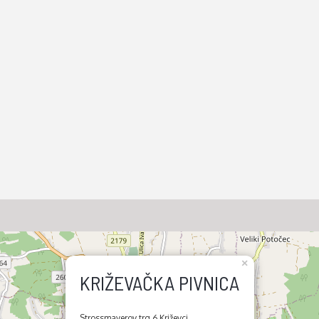
×
KRIŽEVAČKA PIVNICA
Strossmayerov trg 6 Križevci