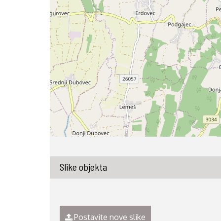
Slike objekta
Postavite nove slike