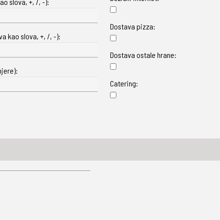
o slova, +, /, -):
Dostava pizza:
 kao slova, +, /, -):
Dostava ostale hrane:
jere):
Catering: