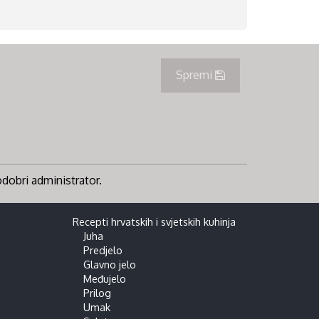
Spremi
 odobri administrator.
Recepti hrvatskih i svjetskih kuhinja
Juha
Predjelo
Glavno jelo
Međujelo
Prilog
Umak