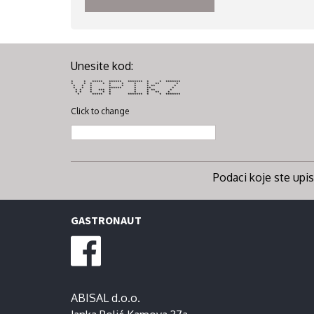
Unesite kod:
* * ***** ****** ******* * * *******
* * * * * * * * ** *
* * * * * * * ** *
* * * ****** * ** *
* * * *** * * * ** *
* * * * * * * ** *
* ***** * ******* * * *******
Click to change
Podaci koje ste upisa
GASTRONAUT
ABISAL d.o.o.