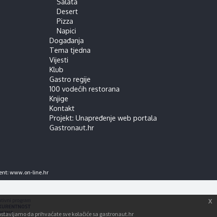
Salata
Desert
Pizza
Napici
Događanja
Tema tjedna
Vijesti
Klub
Gastro regije
100 vodećih restorana
Knjige
Kontakt
Projekt: Unapređenje web portala
Gastronaut.hr
ent:
www.on-line.hr
x
tpostavljamo da prihvaćate sve kolačiće sa gastronaut.hr