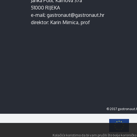
Janka Polić Kamova 37a
51000 RIJEKA
e-mail:
gastronaut@gastronaut.hr
direktor:
Karin Mimica
, prof
© 2017 gastronaut.h
Kolačiće koristimo da bi vam pružili što bolje korisnič