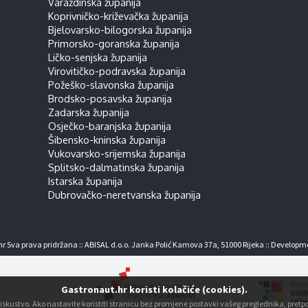
Varaždinska županija
Koprivničko-križevačka županija
Bjelovarsko-bilogorska županija
Primorsko-goranska županija
Ličko-senjska županija
Virovitičko-podravska županija
Požeško-slavonska županija
Brodsko-posavska županija
Zadarska županija
Osječko-baranjska županija
Šibensko-kninska županija
Vukovarsko-srijemska županija
Splitsko-dalmatinska županija
Istarska županija
Dubrovačko-neretvanska županija
r Sva prava pridržana :: ABISAL d.o.o. Janka Polić Kamova 37a, 51000 Rijeka :: Developm
Gastronaut.hr koristi kolačiće (cookies).
ko iskustvo. Ako nastavite koristiti stranicu bez promjene postavki vašeg preglednika, pre