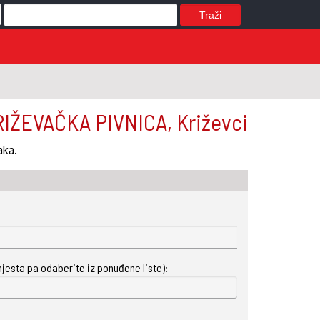
Traži
RIŽEVAČKA PIVNICA, Križevci
aka.
mjesta pa odaberite iz ponuđene liste):