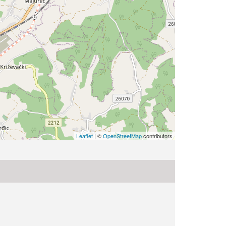
Leaflet
| ©
OpenStreetMap
contributors