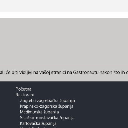
li će biti vidljivi na vašoj stranici na Gastronautu nakon što ih
Početna
Restorani
Zagreb i zagrebačka županija
Krapinsko-zagorska županija
Međimurska županija
Sisačko-moslavačka županija
Karlovačka županija