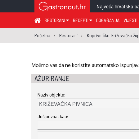
Najveća hrvatska ba
RESTORANI
RECEPTI
DOGAĐANJA
VIJESTI
ZAGREB I ZAGREBAČKA ŽUPANIJA
JUHA
PR
Početna
Restorani
Koprivničko-križevačka žup
MEĐIMURSKA ŽUPANIJA
GLAVNO JELO
ME
KARLOVAČKA ŽUPANIJA
PRILOG
UM
KOPRIVNIČKO-KRIŽEVAČKA ŽUPANIJA
SALATA
DE
Molimo vas da ne koristite automatsko ispunjava
PRIMORSKO-GORANSKA ŽUPANIJA
PIZZA
NA
AŽURIRANJE
VIROVITIČKO-PODRAVSKA ŽUPANIJA
Naziv objekta:
BRODSKO-POSAVSKA ŽUPANIJA
OSJEČKO-BARANJSKA ŽUPANIJA
Još poznat kao:
VUKOVARSKO-SRIJEMSKA ŽUPANIJA
ISTARSKA ŽUPANIJA